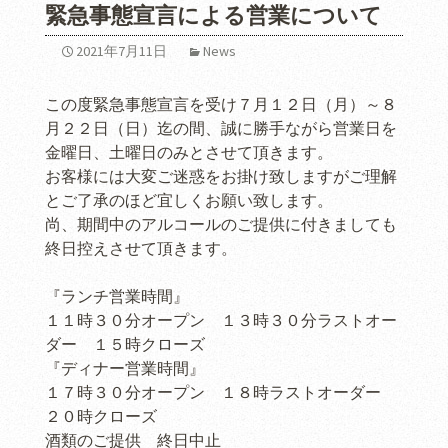
緊急事態宣言による営業について
2021年7月11日
News
この度緊急事態宣言を受け７月１２日（月）～８
月２２日（日）迄の間、誠に勝手ながら営業日を
金曜日、土曜日のみとさせて頂きます。
お客様には大変ご迷惑をお掛け致しますがご理解
とご了承のほど宜しくお願い致します。
尚、期間中のアルコールのご提供に付きましても
終日控えさせて頂きます。
『ランチ営業時間』
１１時３０分オープン １３時３０分ラストオー
ダー １５時クローズ
『ディナー営業時間』
１７時３０分オープン １８時ラストオーダー
２０時クローズ
酒類のご提供 終日中止