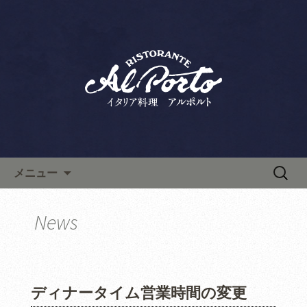
六本木・西麻布の「リストランテ アル
ポルト」は、ランチ・ディナーともに
西麻布で人気のイタリアン「リ
人気のイタリア料理店です。上質な空
ストランテ アルポルト」の新
間は記念日やデート、接待にもおすす
着情報
め。こちらから最新情報やお料理教室
情報などを発信します。
コンテンツへ移動
検
メニュー
索:
News
ディナータイム営業時間の変更