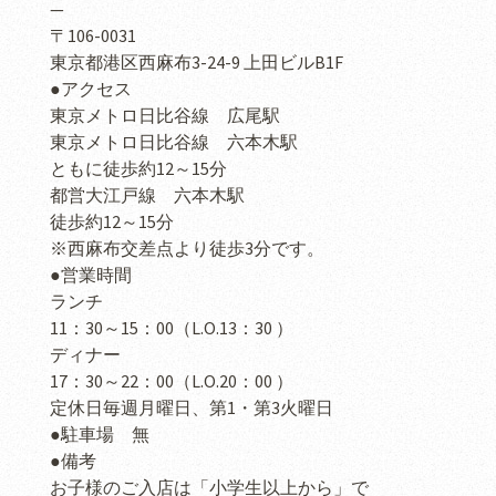
—
〒106-0031
東京都港区西麻布3-24-9 上田ビルB1F
●アクセス
東京メトロ日比谷線 広尾駅
東京メトロ日比谷線 六本木駅
ともに徒歩約12～15分
都営大江戸線 六本木駅
徒歩約12～15分
※西麻布交差点より徒歩3分です。
●営業時間
ランチ
11：30～15：00（L.O.13：30 ）
ディナー
17：30～22：00（L.O.20：00 ）
定休日毎週月曜日、第1・第3火曜日
●駐車場 無
●備考
お子様のご入店は「小学生以上から」で