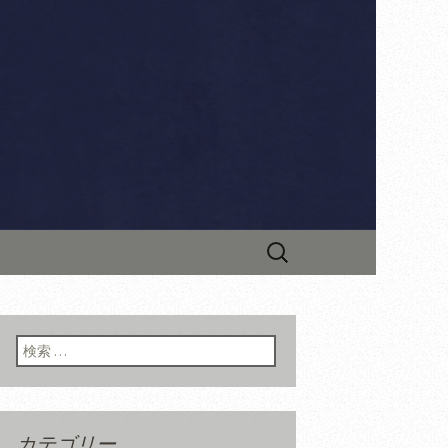
ナーともに人気のイタリア料理店で
最新情報やお料理教室情報などを
「リストラン
検
索:
検索:
カテゴリー