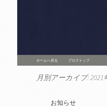
六本木・西麻布の「リスト
す。上質な空間は記念日や
西麻布で
発信します。
テ アルポ
コンテンツへ移動
ホームへ戻る
ブログトップ
月別アーカイブ: 2021
お知らせ