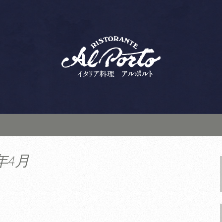
ランテ アルポルト」は、ランチ・ディ
デート、接待にもおすすめ。こちらから
人気のイタリアン
ルト」の新着情報
年4月