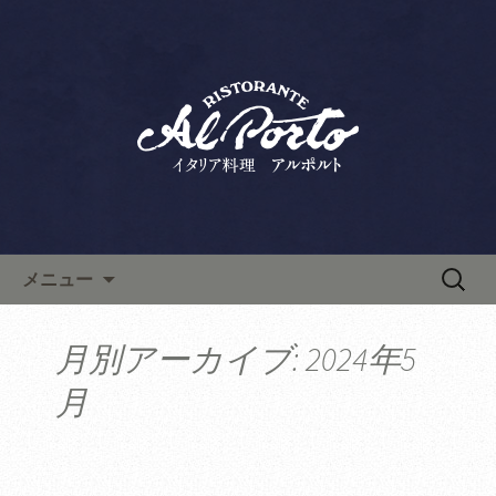
六本木・西麻布の「リストランテ アル
ポルト」は、ランチ・ディナーともに
西麻布で人気のイタリアン「リ
人気のイタリア料理店です。上質な空
ストランテ アルポルト」の新
間は記念日やデート、接待にもおすす
着情報
め。こちらから最新情報やお料理教室
情報などを発信します。
コンテンツへ移動
検
メニュー
索:
月別アーカイブ: 2024年5
月