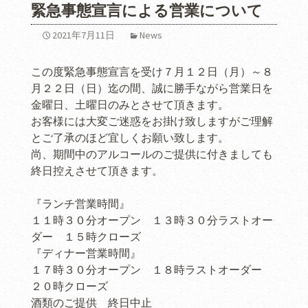
緊急事態宣言による営業について
2021年7月11日
News
この度緊急事態宣言を受け７月１２日（月）～８
月２２日（日）迄の間、誠に勝手ながら営業日を
金曜日、土曜日のみとさせて頂きます。
お客様には大変ご迷惑をお掛け致しますがご理解
とご了承のほど宜しくお願い致します。
尚、期間中のアルコールのご提供に付きましても
終日控えさせて頂きます。
『ランチ営業時間』
１１時３０分オープン １３時３０分ラストオー
ダー １５時クローズ
『ディナー営業時間』
１７時３０分オープン １８時ラストオーダー
２０時クローズ
酒類のご提供 終日中止