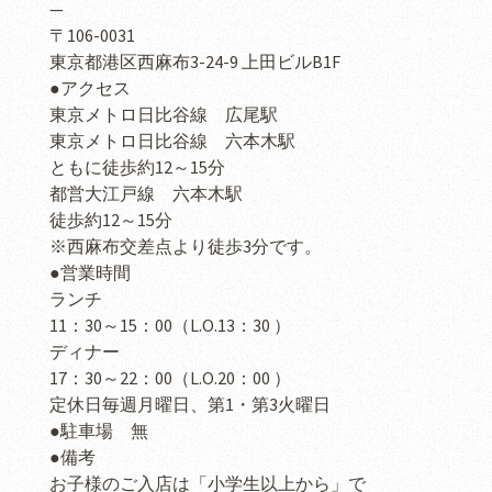
—
〒106-0031
東京都港区西麻布3-24-9 上田ビルB1F
●アクセス
東京メトロ日比谷線 広尾駅
東京メトロ日比谷線 六本木駅
ともに徒歩約12～15分
都営大江戸線 六本木駅
徒歩約12～15分
※西麻布交差点より徒歩3分です。
●営業時間
ランチ
11：30～15：00（L.O.13：30 ）
ディナー
17：30～22：00（L.O.20：00 ）
定休日毎週月曜日、第1・第3火曜日
●駐車場 無
●備考
お子様のご入店は「小学生以上から」で