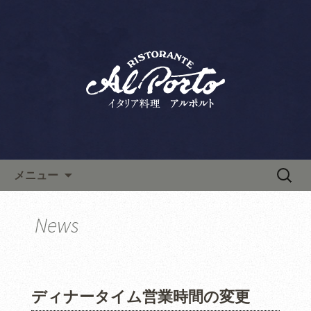
六本木・西麻布の「リストランテ アル
ポルト」は、ランチ・ディナーともに
西麻布で人気のイタリアン「リ
人気のイタリア料理店です。上質な空
ストランテ アルポルト」の新
間は記念日やデート、接待にもおすす
着情報
め。こちらから最新情報やお料理教室
情報などを発信します。
コンテンツへ移動
検
メニュー
索:
News
ディナータイム営業時間の変更