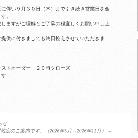
長に伴い９月３０日（木）まで引き続き営業日を金
ます。
致しますがご理解とご了承の程宜しくお願い申し上
ご提供に付きましても終日控えさせていただきま
ラストオーダー ２０時クローズ
ます
らせ
ョン
教室のご案内です。（2026年5月～2026年11月）
→