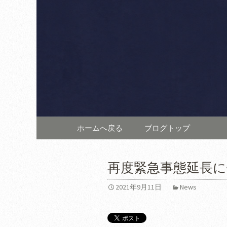
六本木・西麻布の「リスト
す。上質な空間は記念日や
西麻布で
発信します。
テ アルポ
コンテンツへ移動
ホームへ戻る
ブログトップ
再度緊急事態延長
2021年9月11日
News