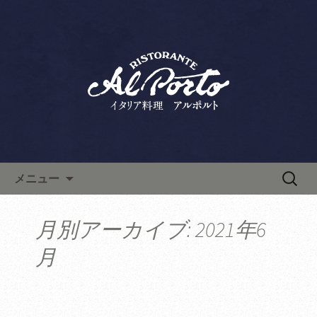
六本木・西麻布の「リストランテ アル
ポルト」は、ランチ・ディナーともに
西麻布で人気のイタリアン「リ
人気のイタリア料理店です。上質な空
ストランテ アルポルト」の新
間は記念日やデート、接待にもおすす
着情報
め。こちらから最新情報やお料理教室
情報などを発信します。
コンテンツへ移動
検
メニュー
索:
月別アーカイブ: 2021年6
月