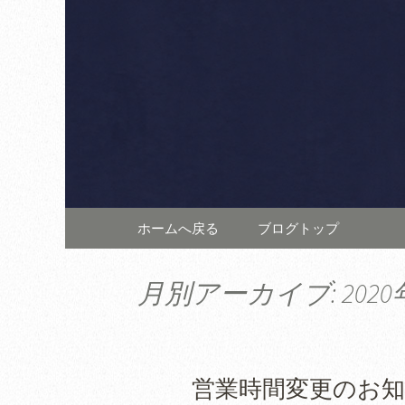
六本木・西麻布の「リスト
す。上質な空間は記念日や
西麻布で
発信します。
テ アルポ
コンテンツへ移動
ホームへ戻る
ブログトップ
月別アーカイブ: 2020
営業時間変更のお