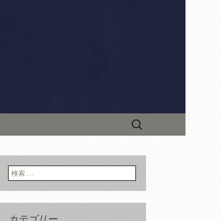
ナーともに人気のイタリア料理店で
最新情報やお料理教室情報などを
「リストラン
検
索:
検索:
カテゴリー