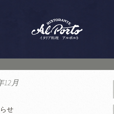
ランテ アルポルト」は、ランチ・ディ
デート、接待にもおすすめ。こちらから
人気のイタリアン
ルト」の新着情報
年12月
知らせ